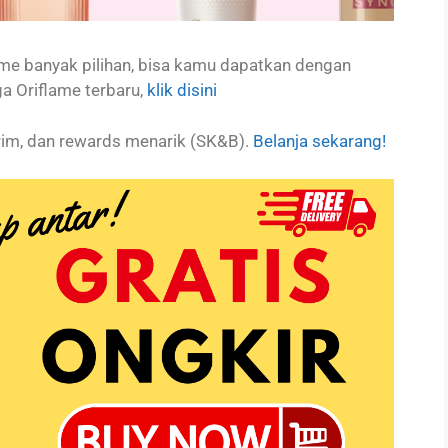
lame banyak pilihan, bisa kamu dapatkan dengan
ga Oriflame terbaru,
klik disini
rim, dan rewards menarik (SK&B).
Belanja sekarang!