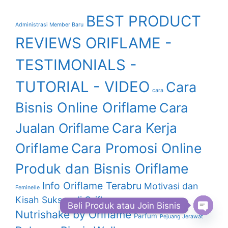
BEST PRODUCT
Administrasi Member Baru
REVIEWS ORIFLAME -
TESTIMONIALS -
TUTORIAL - VIDEO
Cara
cara
Bisnis Online Oriflame
Cara
Cara Kerja
Jualan Oriflame
Oriflame
Cara Promosi Online
Produk dan Bisnis Oriflame
Info Oriflame Terabru
Motivasi dan
Feminelle
Kisah Sukses di Oriflame
nutrihake
NovAge
Beli Produk atau Join Bisnis
Nutrishake by Oriflame
Parfum
Pejuang Jerawat
Open