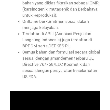
bahan yang diklasifikasikan sebagai CMR
(karsinogenik, mutagenik dan Berbahaya
untuk Reproduksi).
Oriflame berkomitmen sosial dalam
menjaga kelayakan.
Terdaftar di APLI (Asosiasi Penjualan
Langsung Indonesia) juga terdaftar di
BPPOM serta DEPKES RI.
Semua bahan dan formulasi secara global
sesuai dengan amandemen terbaru UE
Directive 76/768/EEC Kosmetik dan
sesuai dengan persyaratan keselamatan
US FDA.