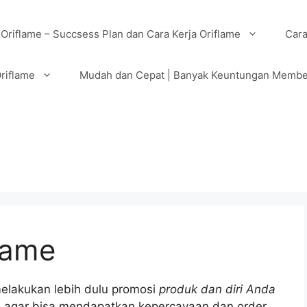
 Oriflame – Succsess Plan dan Cara Kerja Oriflame
Cara
riflame
Mudah dan Cepat | Banyak Keuntungan Membe
lame
elakukan lebih dulu promosi
produk dan diri Anda
e, agar bisa mendapatkan kepercayaan dan order