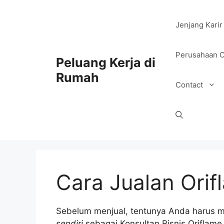
Skip
to
Jenjang Karir
content
Perusahaan O
Peluang Kerja di
Rumah
Contact
Cara Jualan Orif
Sebelum menjual, tentunya Anda harus m
sendiri
sebagai Konsultan Bisnis Oriflam