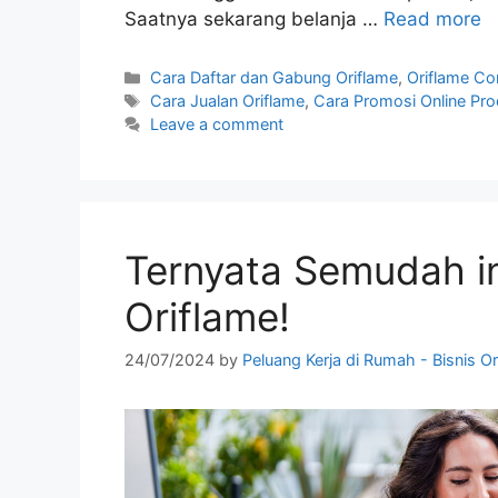
Saatnya sekarang belanja …
Read more
Categories
Cara Daftar dan Gabung Oriflame
,
Oriflame Co
Tags
Cara Jualan Oriflame
,
Cara Promosi Online Pro
Leave a comment
Ternyata Semudah in
Oriflame!
24/07/2024
by
Peluang Kerja di Rumah - Bisnis Or