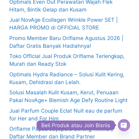
Optimals Even Out Perawatan Wajah Flek
Hitam, Bintik Gelap dan Kusam
Jual NovAge Ecollagen Wrinkle Power SET |
HARGA PROMO di OFFICIAL STORE
Promo Member Baru Oriflame Agustus 2026 |
Daftar Gratis Banyak Hadiahnya!
Toko Official Jual Produk Oriflame Terlengkap,
Murah dan Ready Stok
Optimals Hydra Radiance – Solusi Kulit Kering,
Kusam, Dehidrasi dan Lelah.
Solusi Masalah Kulit Kusam, Kerut, Penuaan
Pakai NovAge+ Blemish Age Defy Routine Light
Jual Parfum Couple Eclat Nuit eau de parfum
for Her and For Him
Beli Produk atau Join Bisnis
Oriflame Papua Jayapura Sorong Timika |
Open
Daftar Member dan Brand Partner