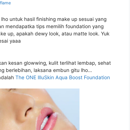
iflame
 lho untuk hasil finishing make up sesuai yang
kan mendapatka tips memilih foundation yang
ake up, apakah dewy look, atau matte look. Yuk
esai yaaa
n kesan glowwing, kulit terlihat lembap, sehat
ng berlebihan, laksana embun gitu lho…
adalah
The ONE IlluSkin Aqua Boost Foundation