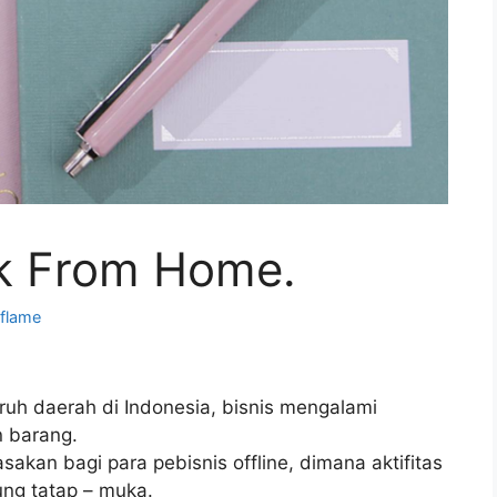
rk From Home.
iflame
ruh daerah di Indonesia, bisnis mengalami
n barang.
sakan bagi para pebisnis offline, dimana aktifitas
sung tatap – muka.