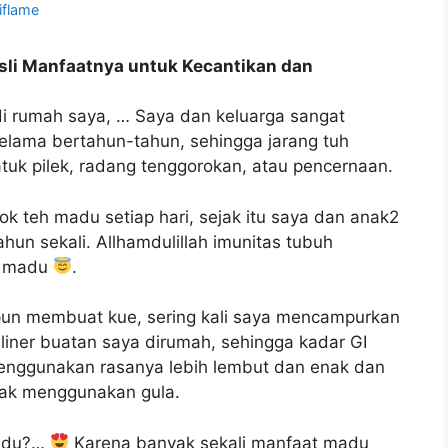
iflame
li Manfaatnya untuk Kecantikan dan
i rumah saya, … Saya dan keluarga sangat
lama bertahun-tahun, sehingga jarang tuh
atuk pilek, radang tenggorokan, atau pencernaan.
k teh madu setiap hari, sejak itu saya dan anak2
ahun sekali. Allhamdulillah imunitas tubuh
um madu
.
pun membuat kue, sering kali saya mencampurkan
iner buatan saya dirumah, sehingga kadar GI
 menggunakan rasanya lebih lembut dan enak dan
nyak menggunakan gula.
madu?…
Karena banyak sekali manfaat madu