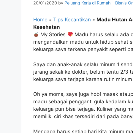
20/01/2020
by
Peluang Kerja di Rumah - Bisnis Or
Home
»
Tips Kecantikan
»
Madu Hutan As
Kesehatan
My Stories
Madu harus selalu ada d
mengandalkan madu untuk hidup sehat se
keluarga saya terkena penyakit seperti b
Saya dan anak-anak selalu minum 1 sendo
jarang sekali ke dokter, belum tentu 2/3 t
keluarga saya terjaga karena rutin min
Oh ya moms, saya juga hobi masak atau
madu sebagai pengganti gula kedalam kul
keluarga pun bisa terjaga. Kuliner yang
memiliki ciri khas tersediri dari pada ba
Mengapa harus setiap hari kita minum 