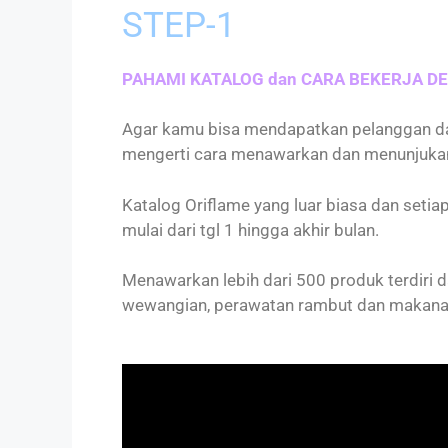
STEP-1
PAHAMI KATALOG dan CARA BEKERJA D
Agar kamu bisa mendapatkan pelanggan da
mengerti cara menawarkan dan menunjukan
Katalog Oriflame yang luar biasa dan setia
mulai dari tgl 1 hingga akhir bulan.
Menawarkan lebih dari 500 produk terdiri da
wewangian, perawatan rambut dan makana