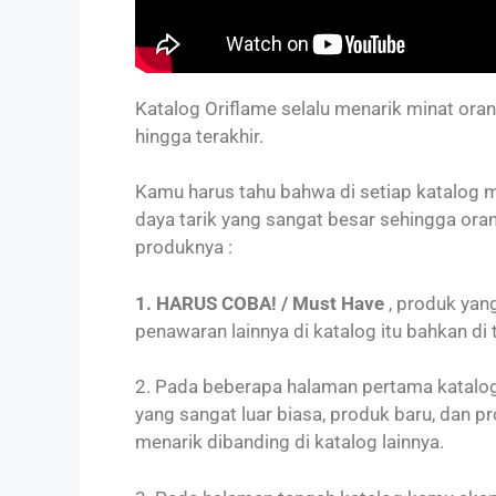
Katalog Oriflame selalu menarik minat or
hingga terakhir.
Kamu harus tahu bahwa di setiap katalog m
daya tarik yang sangat besar sehingga o
produknya :
1. HARUS COBA! / Must Have
, produk yan
penawaran lainnya di katalog itu bahkan di t
2. Pada beberapa halaman pertama kata
yang sangat luar biasa, produk baru, dan p
menarik dibanding di katalog lainnya.